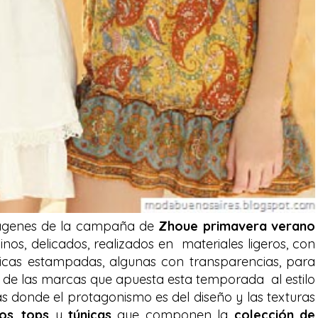
ágenes de la campaña de
Zhoue primavera verano
nos, delicados, realizados en materiales ligeros, con
únicas estampadas, algunas con transparencias, para
 de las marcas que apuesta esta temporada al estilo
s donde el protagonismo es del diseño y las texturas
dos
,
tops
y
túnicas
que componen la
colección de