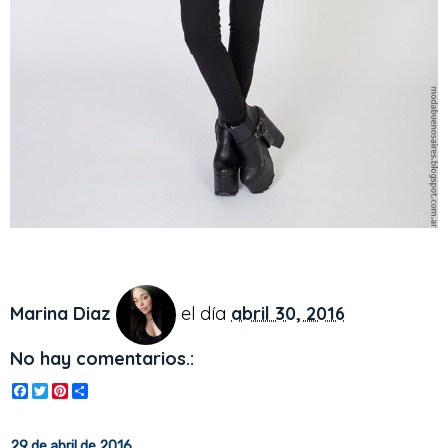
Marina Diaz
el día
abril 30, 2016
No hay comentarios.:
F
T
P
S
a
w
i
h
c
i
n
a
e
t
t
r
29 de abril de 2016