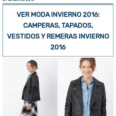
b
t
e
e
o
e
r
o
r
e
VER MODA INVIERNO 2016:
k
s
t
CAMPERAS, TAPADOS,
VESTIDOS Y REMERAS INVIERNO
2016