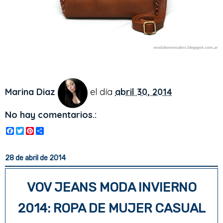
Marina Diaz
el día
abril 30, 2014
No hay comentarios.:
F
T
P
S
a
w
i
h
c
i
n
a
e
t
t
r
28 de abril de 2014
b
t
e
e
o
e
r
o
r
e
VOV JEANS MODA INVIERNO
k
s
t
2014: ROPA DE MUJER CASUAL