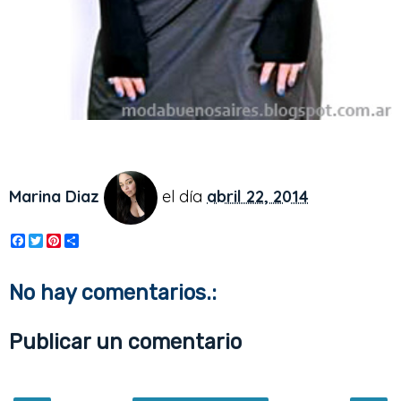
Marina Diaz
el día
abril 22, 2014
F
T
P
S
a
w
i
h
c
i
n
a
e
t
t
r
No hay comentarios.:
b
t
e
e
o
e
r
o
r
e
Publicar un comentario
k
s
t