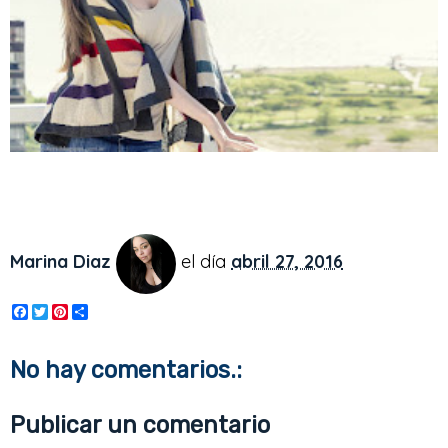
Marina Diaz
el día
abril 27, 2016
F
T
P
S
a
w
i
h
c
i
n
a
e
t
t
r
No hay comentarios.:
b
t
e
e
o
e
r
o
r
e
Publicar un comentario
k
s
t