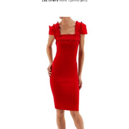
Las Oreiro
mono Tyanna ($870)