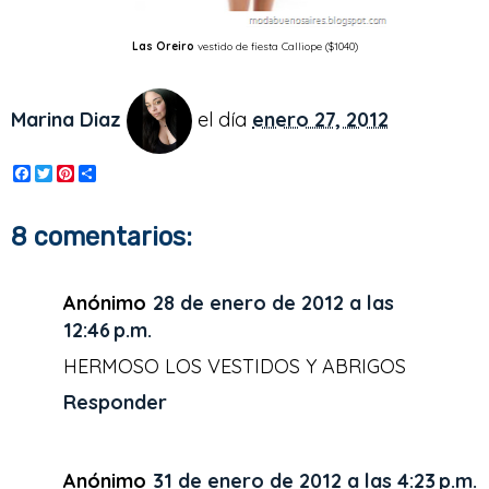
Las Oreiro
vestido de fiesta Calliope ($1040)
Marina Diaz
el día
enero 27, 2012
F
T
P
S
a
w
i
h
c
i
n
a
e
t
t
r
8 comentarios:
b
t
e
e
o
e
r
o
r
e
k
s
Anónimo
28 de enero de 2012 a las
t
12:46 p.m.
HERMOSO LOS VESTIDOS Y ABRIGOS
Responder
Anónimo
31 de enero de 2012 a las 4:23 p.m.