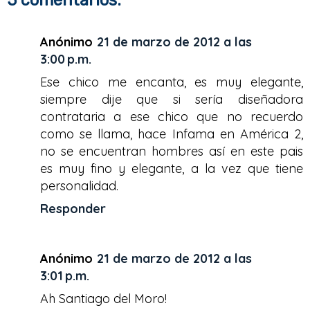
5 comentarios:
b
t
e
e
o
e
r
o
r
e
k
s
Anónimo
21 de marzo de 2012 a las
t
3:00 p.m.
Ese chico me encanta, es muy elegante,
siempre dije que si sería diseñadora
contrataria a ese chico que no recuerdo
como se llama, hace Infama en América 2,
no se encuentran hombres así en este pais
es muy fino y elegante, a la vez que tiene
personalidad.
Responder
Anónimo
21 de marzo de 2012 a las
3:01 p.m.
Ah Santiago del Moro!