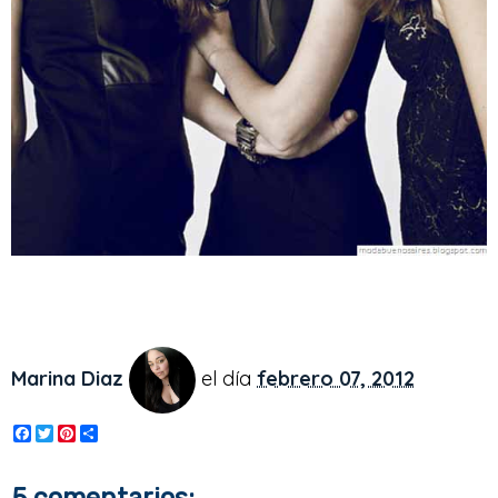
Marina Diaz
el día
febrero 07, 2012
F
T
P
S
a
w
i
h
c
i
n
a
e
t
t
r