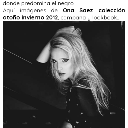
donde predomina el negro.
Aquí imágenes de
Ona Saez colección
otoño invierno 2012
, campaña y lookbook..