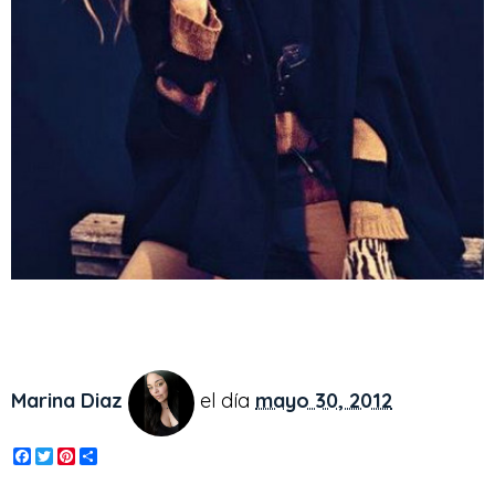
Marina Diaz
el día
mayo 30, 2012
F
T
P
S
a
w
i
h
c
i
n
a