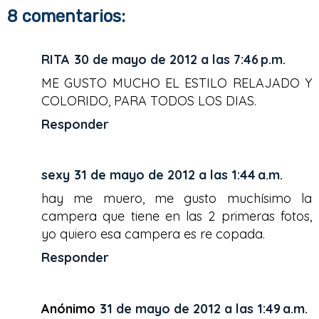
e
t
t
r
8 comentarios:
b
t
e
e
o
e
r
o
r
e
k
s
RITA
30 de mayo de 2012 a las 7:46 p.m.
t
ME GUSTO MUCHO EL ESTILO RELAJADO Y
COLORIDO, PARA TODOS LOS DIAS.
Responder
sexy
31 de mayo de 2012 a las 1:44 a.m.
hay me muero, me gusto muchísimo la
campera que tiene en las 2 primeras fotos,
yo quiero esa campera es re copada.
Responder
Anónimo
31 de mayo de 2012 a las 1:49 a.m.