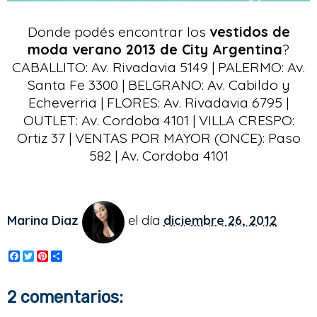
Donde podés encontrar los
vestidos de
moda verano 2013 de City Argentina
?
CABALLITO: Av. Rivadavia 5149 | PALERMO: Av.
Santa Fe 3300 | BELGRANO: Av. Cabildo y
Echeverria | FLORES: Av. Rivadavia 6795 |
OUTLET: Av. Cordoba 4101 | VILLA CRESPO:
Ortiz 37 | VENTAS POR MAYOR (ONCE): Paso
582 | Av. Cordoba 4101
Marina Diaz
el día
diciembre 26, 2012
F
T
P
S
a
w
i
h
c
i
n
a
e
t
t
r
2 comentarios:
b
t
e
e
o
e
r