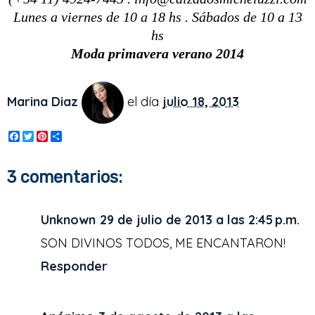
Lunes a viernes de 10 a 18 hs . Sábados de 10 a 13
hs
Moda primavera verano 2014
Marina Diaz
el día
julio 18, 2013
F
T
P
S
a
w
i
h
c
i
n
a
e
t
t
r
3 comentarios:
b
t
e
e
o
e
r
o
r
e
k
s
Unknown
29 de julio de 2013 a las 2:45 p.m.
t
SON DIVINOS TODOS, ME ENCANTARON!
Responder