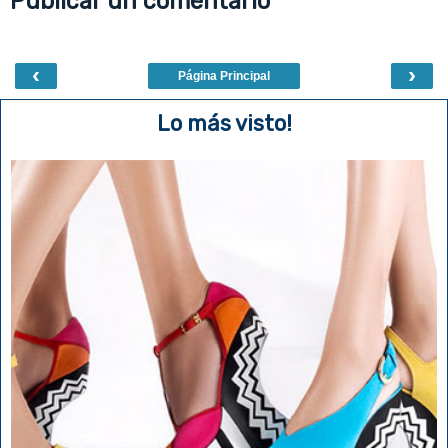
Publicar un comentario
t
‹
›
Página Principal
Lo más visto!