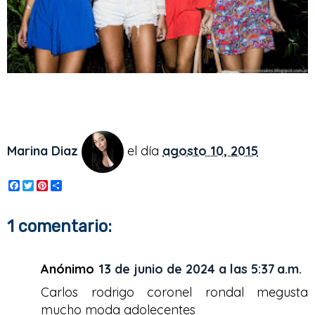
Marina Diaz
el día
agosto 10, 2015
F
T
P
S
a
w
i
h
c
i
n
a
e
t
t
r
1 comentario:
b
t
e
e
o
e
r
o
r
e
k
s
Anónimo
13 de junio de 2024 a las 5:37 a.m.
t
Carlos rodrigo coronel rondal megusta
mucho moda adolecentes