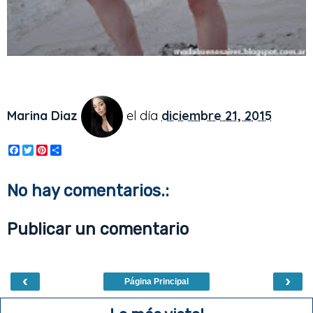
Marina Diaz
el día
diciembre 21, 2015
F
T
P
S
a
w
i
h
c
i
n
a
e
t
t
r
No hay comentarios.:
b
t
e
e
o
e
r
o
r
e
Publicar un comentario
k
s
t
‹
›
Página Principal