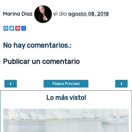
Marina Diaz
el día
agosto 08, 2018
F
T
P
S
a
w
i
h
c
i
n
a
e
t
t
r
No hay comentarios.:
b
t
e
e
o
e
r
o
r
e
Publicar un comentario
k
s
t
‹
›
Página Principal
Lo más visto!