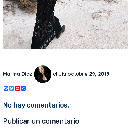
Marina Diaz
el día
octubre 29, 2019
F
T
P
S
a
w
i
h
c
i
n
a
e
t
t
r
No hay comentarios.:
b
t
e
e
o
e
r
o
r
e
Publicar un comentario
k
s
t