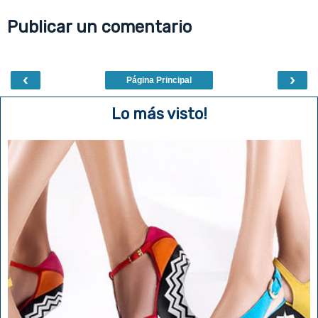
o
e
r
o
r
e
Publicar un comentario
k
s
t
‹
›
Página Principal
Lo más visto!