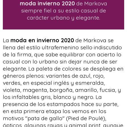
moda invierno 2020
de Markova
siempre fiel a su estilo casual de
carácter urbano y elegante.
La
moda en invierno 2020
de Markova se
llena del estilo ultrafemenino sello indiscutido
de la firma, que sabe equilibrar con acierto lo
casual con lo urbano sin dejar nunca de ser
elegante. La paleta de colores se despliega en
géneros plenos: variantes de azul, rojo,
verdes, en especial inglés y esmeralda,
violeta, magenta, borgoña, amarillo, fucsia, y
los infaltables gris, blanco y negro. La
presencia de los estampados hace su parte,
en esta primera etapa los vemos en los
motivos "pata de gallo" (Pied de Poulé),
ópticos, algunas rayas y animal print, aunque