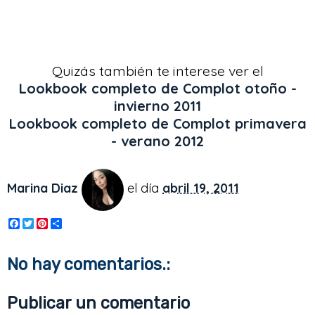
Quizás también te interese ver el
Lookbook completo de Complot otoño -
invierno 2011
Lookbook completo de Complot primavera
- verano 2012
Marina Diaz
el día
abril 19, 2011
F
T
P
S
a
w
i
h
c
i
n
a
e
t
t
r
No hay comentarios.:
b
t
e
e
o
e
r
o
r
e
Publicar un comentario
k
s
t