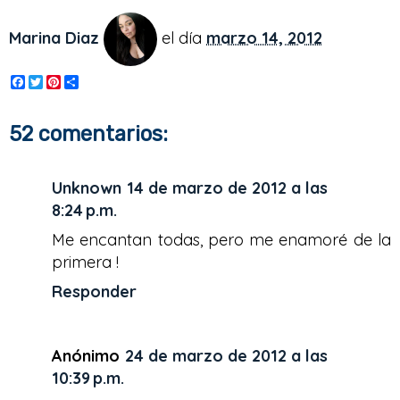
Marina Diaz
el día
marzo 14, 2012
F
T
P
S
a
w
i
h
c
i
n
a
e
t
t
r
52 comentarios:
b
t
e
e
o
e
r
o
r
e
k
s
Unknown
14 de marzo de 2012 a las
t
8:24 p.m.
Me encantan todas, pero me enamoré de la
primera !
Responder
Anónimo
24 de marzo de 2012 a las
10:39 p.m.