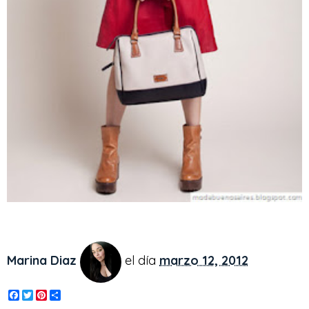
Marina Diaz
el día
marzo 12, 2012
F
T
P
S
a
w
i
h