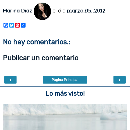
Marina Diaz
el día
marzo 05, 2012
F
T
P
S
a
w
i
h
c
i
n
a
e
t
t
r
No hay comentarios.:
b
t
e
e
o
e
r
o
r
e
Publicar un comentario
k
s
t
‹
›
Página Principal
Lo más visto!