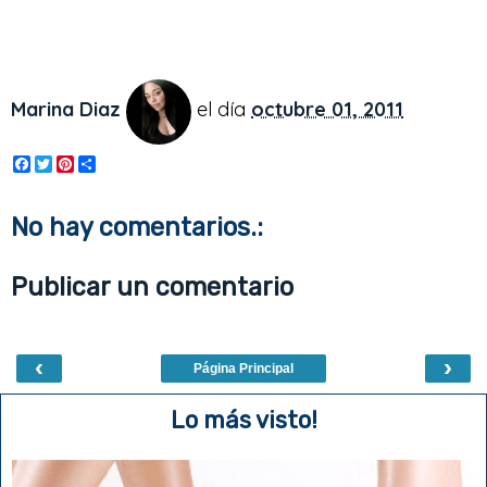
Marina Diaz
el día
octubre 01, 2011
F
T
P
S
a
w
i
h
c
i
n
a
e
t
t
r
No hay comentarios.:
b
t
e
e
o
e
r
o
r
e
Publicar un comentario
k
s
t
‹
›
Página Principal
Lo más visto!