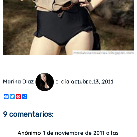
Marina Diaz
el día
octubre 13, 2011
F
T
P
S
a
w
i
h
c
i
n
a
e
t
t
r
9 comentarios:
b
t
e
e
o
e
r
o
r
e
k
s
Anónimo
1 de noviembre de 2011 a las
t