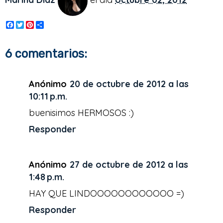
F
T
P
S
a
w
i
h
c
i
n
a
e
t
t
r
6 comentarios:
b
t
e
e
o
e
r
o
r
e
k
s
Anónimo
20 de octubre de 2012 a las
t
10:11 p.m.
buenisimos HERMOSOS :)
Responder
Anónimo
27 de octubre de 2012 a las
1:48 p.m.
HAY QUE LINDOOOOOOOOOOOO =)
Responder