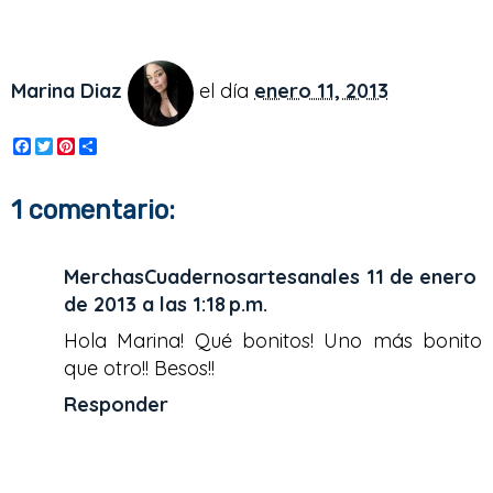
Marina Diaz
el día
enero 11, 2013
F
T
P
S
a
w
i
h
c
i
n
a
e
t
t
r
1 comentario:
b
t
e
e
o
e
r
o
r
e
k
s
MerchasCuadernosartesanales
11 de enero
t
de 2013 a las 1:18 p.m.
Hola Marina! Qué bonitos! Uno más bonito
que otro!! Besos!!
Responder