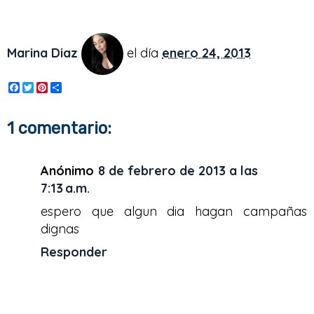
Marina Diaz
el día
enero 24, 2013
F
T
P
S
a
w
i
h
c
i
n
a
e
t
t
r
1 comentario:
b
t
e
e
o
e
r
o
r
e
k
s
Anónimo
8 de febrero de 2013 a las
t
7:13 a.m.
espero que algun dia hagan campañas
dignas
Responder