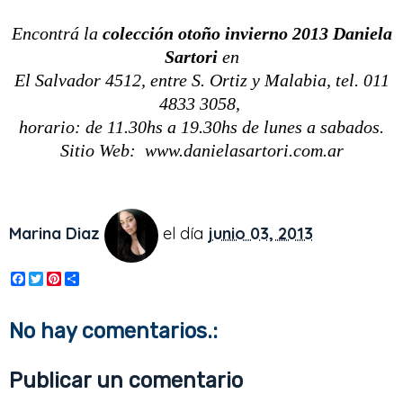
Encontrá la
colección otoño invierno 2013 Daniela
Sartori
en
El Salvador 4512, entre S. Ortiz y Malabia, tel. 011
4833 3058,
horario: de 11.30hs a 19.30hs de lunes a sabados.
Sitio Web: www.danielasartori.com.ar
Marina Diaz
el día
junio 03, 2013
F
T
P
S
a
w
i
h
c
i
n
a
e
t
t
r
No hay comentarios.:
b
t
e
e
o
e
r
o
r
e
Publicar un comentario
k
s
t