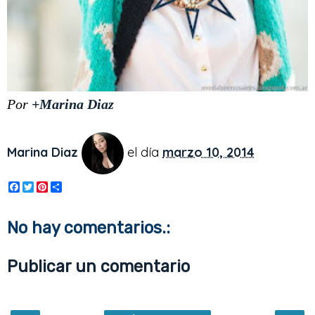
Por
+Marina Diaz
Marina Diaz
el día
marzo 10, 2014
F
T
P
S
a
w
i
h
c
i
n
a
e
t
t
r
No hay comentarios.:
b
t
e
e
o
e
r
o
r
e
Publicar un comentario
k
s
t