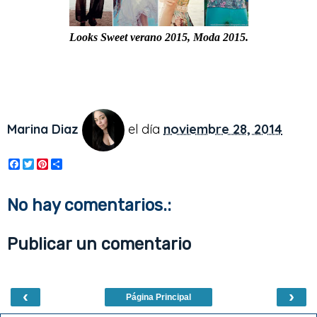
Looks Sweet verano 2015, Moda 2015.
Marina Diaz
el día
noviembre 28, 2014
F
T
P
S
a
w
i
h
c
i
n
a
e
t
t
r
No hay comentarios.:
b
t
e
e
o
e
r
o
r
e
Publicar un comentario
k
s
t
‹
›
Página Principal