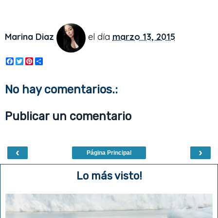
Marina Diaz
el día
marzo 13, 2015
F
T
P
S
a
w
i
h
c
i
n
a
e
t
t
r
No hay comentarios.:
b
t
e
e
o
e
r
o
r
e
Publicar un comentario
k
s
t
‹
›
Página Principal
Lo más visto!