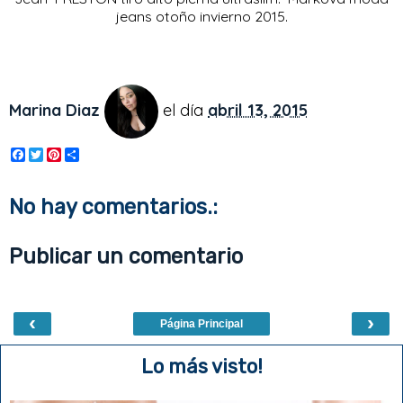
jeans otoño invierno 2015.
Marina Diaz
el día
abril 13, 2015
F
T
P
S
a
w
i
h
c
i
n
a
e
t
t
r
No hay comentarios.:
b
t
e
e
o
e
r
o
r
e
Publicar un comentario
k
s
t
‹
›
Página Principal
Lo más visto!