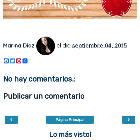
Marina Diaz
el día
septiembre 04, 2015
F
T
P
S
a
w
i
h
c
i
n
a
e
t
t
r
No hay comentarios.:
b
t
e
e
o
e
r
o
r
e
Publicar un comentario
k
s
t
‹
›
Página Principal
Lo más visto!