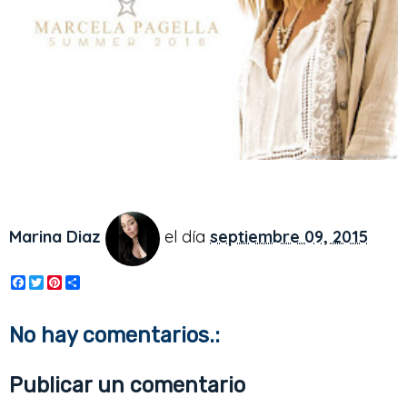
Marina Diaz
el día
septiembre 09, 2015
F
T
P
S
a
w
i
h
c
i
n
a
e
t
t
r
No hay comentarios.:
b
t
e
e
o
e
r
o
r
e
Publicar un comentario
k
s
t