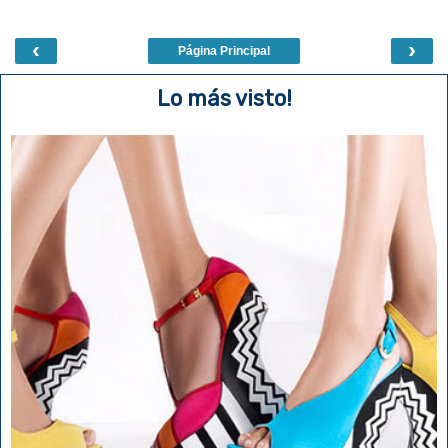
‹
›
Página Principal
Lo más visto!