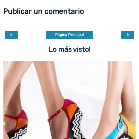
o
e
r
o
r
e
Publicar un comentario
k
s
t
‹
›
Página Principal
Lo más visto!