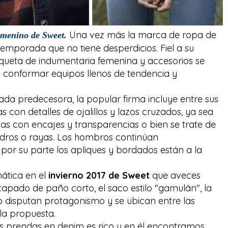
Una vez más la marca de ropa de
menino de Sweet.
mporada que no tiene desperdicios. Fiel a su
queta de indumentaria femenina y accesorios se
de conformar equipos llenos de tendencia y
da predecesora, la popular firma incluye entre sus
s con detalles de ojalillos y lazos cruzados, ya sea
das con encajes y transparencias o bien se trate de
dros o rayas. Los hombros continúan
por su parte los apliques y bordados están a la
ática en el
invierno 2017 de Sweet
que aveces
apado de paño corto, el saco estilo "gamulán", la
to disputan protagonismo y se ubican entre las
la propuesta.
 prendas en denim es rico y en él encontramos