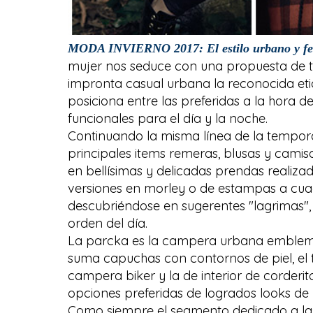
MODA INVIERNO 2017: El estilo urbano y fe
mujer nos seduce con una propuesta de te
impronta casual urbana la reconocida eti
posiciona entre las preferidas a la hora 
funcionales para el día y la noche.
Continuando la misma línea de la tempora
principales items remeras, blusas y camisa
en bellísimas y delicadas prendas realiza
versiones en morley o de estampas a cua
descubriéndose en sugerentes "lagrimas", 
orden del día.
La parcka es la campera urbana emblem
suma capuchas con contornos de piel, el t
campera biker y la de interior de corderi
opciones preferidas de logrados looks de 
Como siempre el segmento dedicado a las