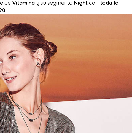
te de
Vitamina
y su segmento
Night
con
toda la
0..