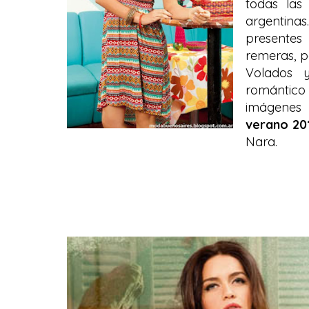
todas la
argentina
presente
remeras, p
Volados 
romántico
imágenes
verano 20
Nara.