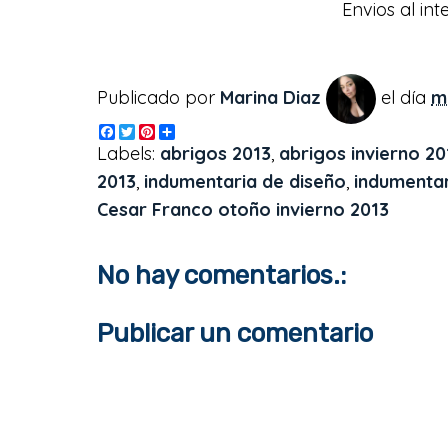
Envios al int
Publicado por
Marina Diaz
el día
m
F
T
P
S
a
w
i
h
Labels:
abrigos 2013
,
abrigos invierno 20
c
i
n
a
e
t
t
r
2013
,
indumentaria de diseño
,
indumenta
b
t
e
e
Cesar Franco otoño invierno 2013
o
e
r
o
r
e
k
s
t
No hay comentarios.:
Publicar un comentario