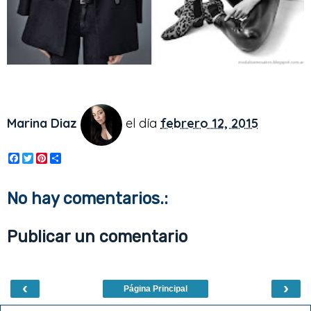
Marina Diaz
el día
febrero 12, 2015
F
T
P
S
a
w
i
h
c
i
n
a
e
t
t
r
No hay comentarios.:
b
t
e
e
o
e
r
o
r
e
Publicar un comentario
k
s
t
‹
›
Página Principal