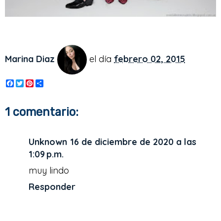
Marina Diaz
el día
febrero 02, 2015
F
T
P
S
a
w
i
h
c
i
n
a
e
t
t
r
1 comentario:
b
t
e
e
o
e
r
o
r
e
k
s
Unknown
16 de diciembre de 2020 a las
t
1:09 p.m.
muy lindo
Responder