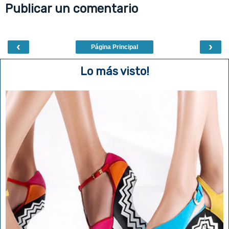
Publicar un comentario
k
s
t
‹
›
Página Principal
Lo más visto!