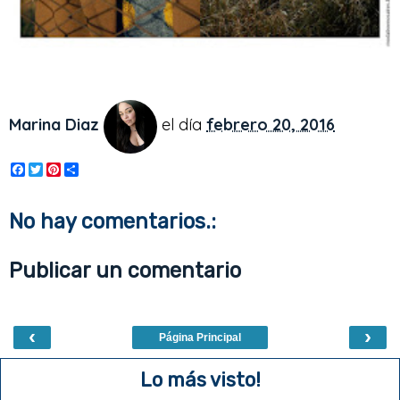
Marina Diaz
el día
febrero 20, 2016
F
T
P
S
a
w
i
h
c
i
n
a
e
t
t
r
No hay comentarios.:
b
t
e
e
o
e
r
o
r
e
Publicar un comentario
k
s
t
‹
›
Página Principal
Lo más visto!