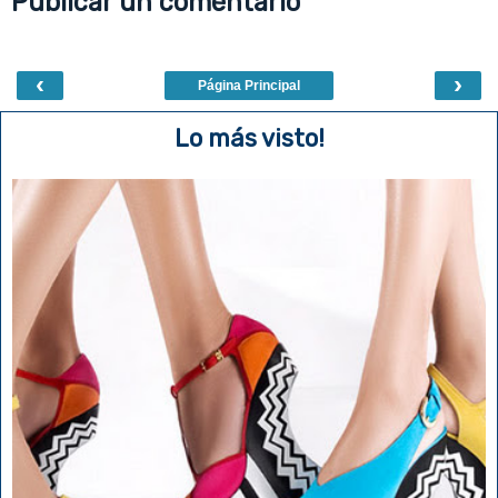
Publicar un comentario
k
s
t
‹
›
Página Principal
Lo más visto!