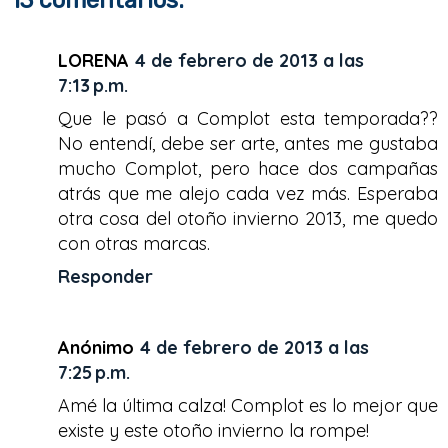
b
t
e
e
o
e
r
o
r
e
k
s
LORENA
4 de febrero de 2013 a las
t
7:13 p.m.
Que le pasó a Complot esta temporada??
No entendí, debe ser arte, antes me gustaba
mucho Complot, pero hace dos campañas
atrás que me alejo cada vez más. Esperaba
otra cosa del otoño invierno 2013, me quedo
con otras marcas.
Responder
Anónimo
4 de febrero de 2013 a las
7:25 p.m.
Amé la última calza! Complot es lo mejor que
existe y este otoño invierno la rompe!