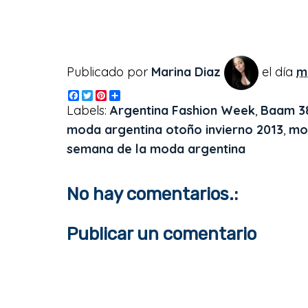
Publicado por
Marina Diaz
el día
m
F
T
P
S
a
w
i
h
Labels:
Argentina Fashion Week
,
Baam 3
c
i
n
a
e
t
t
r
moda argentina otoño invierno 2013
,
mo
b
t
e
e
semana de la moda argentina
o
e
r
o
r
e
k
s
t
No hay comentarios.:
Publicar un comentario