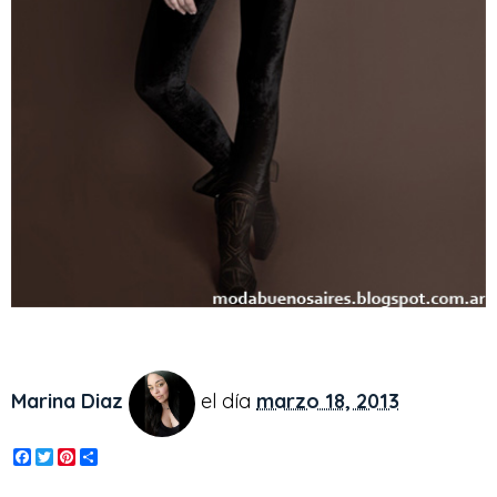
Marina Diaz
el día
marzo 18, 2013
F
T
P
S
a
w
i
h
c
i
n
a