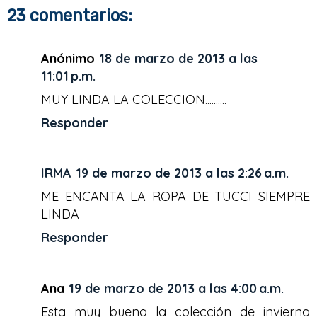
e
t
t
r
23 comentarios:
b
t
e
e
o
e
r
o
r
e
k
s
Anónimo
18 de marzo de 2013 a las
t
11:01 p.m.
MUY LINDA LA COLECCION..........
Responder
IRMA
19 de marzo de 2013 a las 2:26 a.m.
ME ENCANTA LA ROPA DE TUCCI SIEMPRE
LINDA
Responder
Ana
19 de marzo de 2013 a las 4:00 a.m.
Esta muy buena la colección de invierno