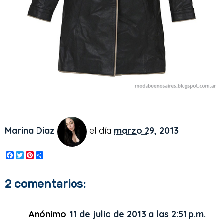
Marina Diaz
el día
marzo 29, 2013
F
T
P
S
a
w
i
h
c
i
n
a
e
t
t
r
2 comentarios:
b
t
e
e
o
e
r
o
r
e
k
s
Anónimo
11 de julio de 2013 a las 2:51 p.m.
t