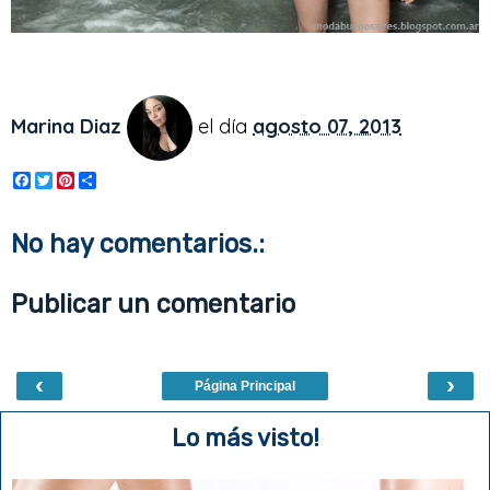
Marina Diaz
el día
agosto 07, 2013
F
T
P
S
a
w
i
h
c
i
n
a
e
t
t
r
No hay comentarios.:
b
t
e
e
o
e
r
o
r
e
Publicar un comentario
k
s
t
‹
›
Página Principal
Lo más visto!