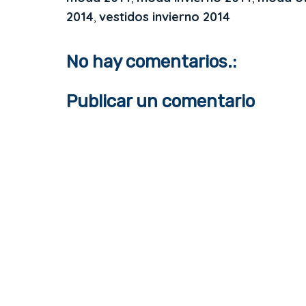
b
t
e
e
2014
,
vestidos invierno 2014
o
e
r
o
r
e
k
s
t
No hay comentarios.:
Publicar un comentario