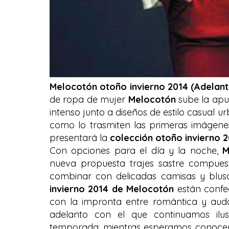
Melocotón otoño invierno 2014 (Adelant
de ropa de mujer
Melocotón
sube la apu
intenso junto a diseños de estilo casual u
como lo trasmiten las primeras imágene
presentará la
colección otoño invierno 
Con opciones para el día y la noche,
M
nueva propuesta trajes sastre compuest
combinar con delicadas camisas y blusa
invierno 2014 de Melocotón
están confec
con la impronta entre romántica y auda
adelanto con el que continuamos ilu
temporada, mientras esperamos conocer 