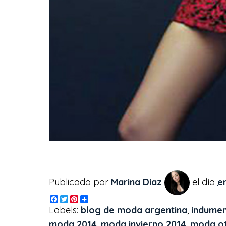
Publicado por
Marina Diaz
el día
e
F
T
P
S
a
w
i
h
Labels:
blog de moda argentina
,
indumen
c
i
n
a
e
t
t
r
moda 2014
,
moda invierno 2014
,
moda ot