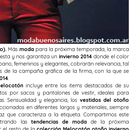
o).
Más
moda
para la próxima temporada, la marca
esta y nos garantiza un
invierno 2014
donde el color
rbano, femeninos y elegantes, cobrarán relevancia, tal
s de la campaña gráfica de la firma, con la que se
2014
.
elocotón
incluye entre los items destacados de su
os por sacos y pantalones de vestir, ideales para
s. Sensualidad y elegancia, los
vestidos del otoño
cionados en diferentes largos y materiales, siempre
z que caracteriza a la etiqueta. Compartimos este
strando las
tendencias de moda
de la próxima
el resto de la
colección Melocotón otoño invierno