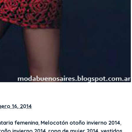
nero 16, 2014
taria femenina
,
Melocotón otoño invierno 2014
,
oño invierno 2014
,
ropa de mujer 2014
,
vestidos