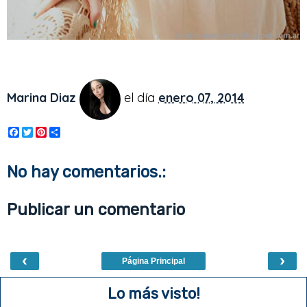
Marina Diaz
el día
enero 07, 2014
F
T
P
S
a
w
i
h
c
i
n
a
e
t
t
r
No hay comentarios.:
b
t
e
e
o
e
r
o
r
e
Publicar un comentario
k
s
t
‹
›
Página Principal
Lo más visto!